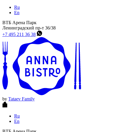
Ru
En
ВТБ Арена Парк
Ленинградский пр-т 36/38
+7 495 211 36 38
by
Tataev Family
Перейти
Ru
к
En
содержимому
ВТБ Арена Парк